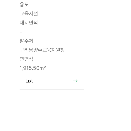
용도
교육시설
대지면적
-
발주처
구리남양주교육지원청
연면적
1,915.50㎡
List
List