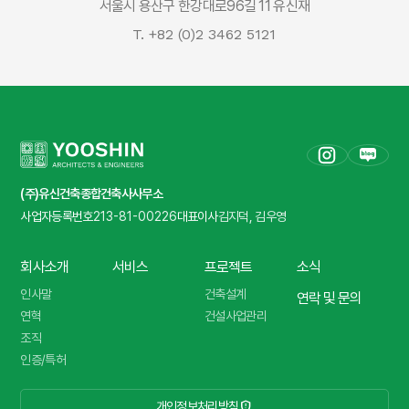
서울시 용산구 한강대로96길 11 유신재
T. +82 (0)2 3462 5121
(주)유신건축종합건축사사무소
사업자등록번호
213-81-00226
대표이사
김지덕, 김우영
회사소개
서비스
프로젝트
소식
인사말
건축설계
연락 및 문의
연혁
건설사업관리
조직
인증/특허
개인정보처리방침