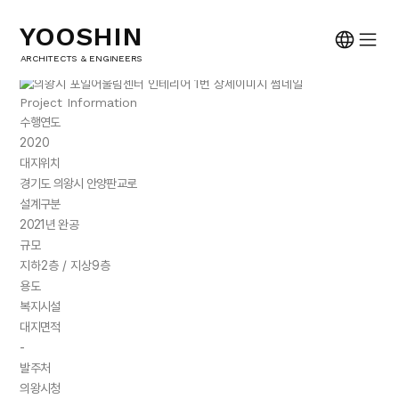
건축설계
YOOSHIN
의왕시 포일어울림센터 인테리어
ARCHITECTS & ENGINEERS
Uiwang-si Poil-Eoullim Center Interior Design
Project Information
수행연도
2020
대지위치
경기도 의왕시 안양판교로
설계구분
2021년 완공
규모
지하2층 / 지상9층
용도
복지시설
대지면적
-
발주처
의왕시청