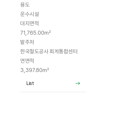
용도
운수시설
대지면적
71,765.00㎡
발주처
한국철도공사 회계통합센터
연면적
3,397.80㎡
List
List